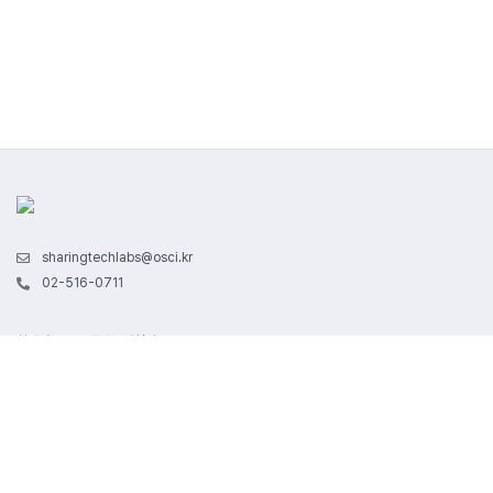
sharingtechlabs@osci.kr
02-516-0711
회사명 : (주)오픈소스컨설팅
사업자 번호 : 114-86-94359 / 통신판매업신고 제 2019-서울강남-00351 호
서울특별시 강남구 테헤란로83길 32, 5층 (삼성동) | 대표자명 : 장용훈
본 사이트에서 제공하는 모든 콘텐츠는 저작권법의 보호를 받는 바, 무단 전재, 복제, 배포 등을
금지합니다.