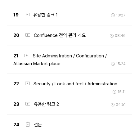
19
유용한 링크 1
10:27
20
Confluence 전역 관리 개요
08:46
21
Site Administration / Configuration /
Atlassian Market place
15:24
22
Security / Look and feel / Administration
15:11
23
유용한 링크 2
04:51
24
설문