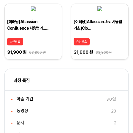
[이러닝] Atlassian
[이러닝] Atlassian Jira 사용법
Confluence 사용법 기......
기초 (Clo...
승인필요
승인필요
31,900 원
31,900 원
63,800 원
63,800 원
과정 특징
90일
학습 기간
23
동영상
2
문서