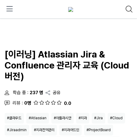
[이러닝] Atlassian Jira &
Confluence 관리자 교육 (Cloud
버전)
학습 중 :
237 명
공유
리뷰 :
0명
0.0
#클라우드
#Atlassian
#아틀라시안
#지라
#Jira
#Cloud
#Jiraadmin
#지라전역관리
#지라어드민
#ProjectBoard